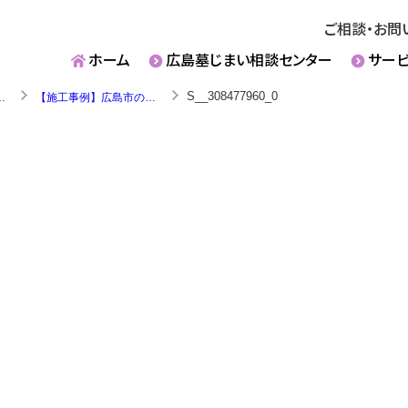
ご相談・お問
ホーム
広島墓じまい相談センター
サー
S__308477960_0
彫刻・傾き直し等）
【施工事例】広島市の墓所整備｜墓前灯籠の傾き直し・巻石組替で安全な墓所へ再整備