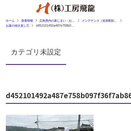
ホーム
新着情報
広島県内の墓じまい・お墓工事の施工事例
メンテナンス（追加彫刻・傾き直し等）
d452101492a487e758b097f36f7ab863
お墓の傾き直し①
カテゴリ未設定
d452101492a487e758b097f36f7ab8