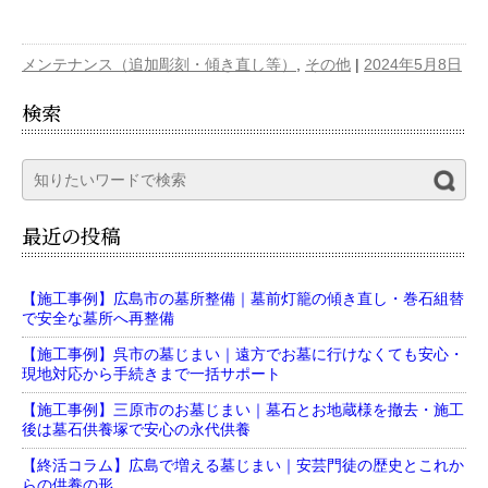
メンテナンス（追加彫刻・傾き直し等）
,
その他
|
2024年5月8日
検索
最近の投稿
【施工事例】広島市の墓所整備｜墓前灯籠の傾き直し・巻石組替
で安全な墓所へ再整備
【施工事例】呉市の墓じまい｜遠方でお墓に行けなくても安心・
現地対応から手続きまで一括サポート
【施工事例】三原市のお墓じまい｜墓石とお地蔵様を撤去・施工
後は墓石供養塚で安心の永代供養
【終活コラム】広島で増える墓じまい｜安芸門徒の歴史とこれか
らの供養の形