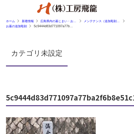
ホーム
新着情報
広島県内の墓じまい・お墓工事の施工事例
メンテナンス（追加彫刻・傾き直し等）
5c9444d83d771097a77ba2f6b8e51c14
お墓の追加彫刻
カテゴリ未設定
5c9444d83d771097a77ba2f6b8e51c