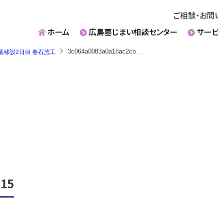
ご相談・お問
ホーム
広島墓じまい相談センター
サー
3c064a0083a0a18ac2cbac97efd2aa15
墓移設2日目 巻石施工
a15