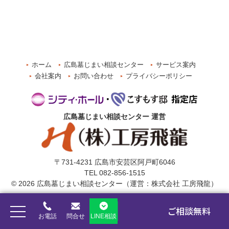
ホーム
広島墓じまい相談センター
サービス案内
会社案内
お問い合わせ
プライバシーポリシー
広島墓じまい相談センター
運営
〒731-4231 広島市安芸区阿戸町6046
TEL 082-856-1515
© 2026 広島墓じまい相談センター（運営：株式会社 工房飛龍）
ご相談
無料
お電話
問合せ
LINE相談
©
工房飛龍
. All Rights Reserved.