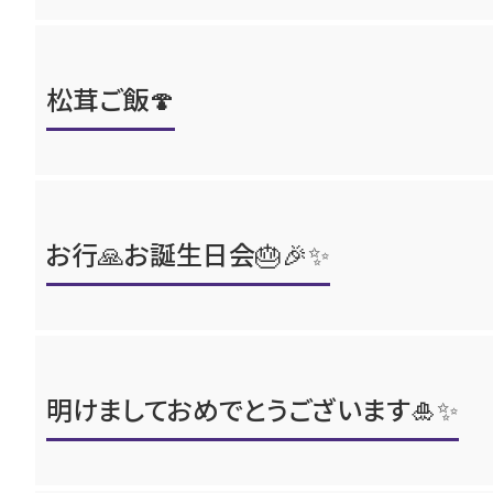
松茸ご飯🍄
お行🙏お誕生日会🎂🎉✨
明けましておめでとうございます🎍✨