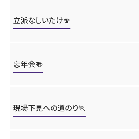
立派なしいたけ🍄
忘年会🍻
現場下見への道のり🏃