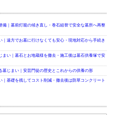
整備｜墓前灯籠の傾き直し・巻石組替で安全な墓所へ再整
い｜遠方でお墓に行けなくても安心・現地対応から手続き
じまい｜墓石とお地蔵様を撤去・施工後は墓石供養塚で安
る墓じまい｜安芸門徒の歴史とこれからの供養の形
い｜基礎を残してコスト削減・撤去後は防草コンクリート